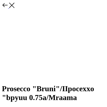
Prosecco "Bruni"/IIpocexxo
"bpyuu 0.75a/Mraama