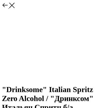
"Drinksome" Italian Spritz
Zero Alcohol / "Дринксом"
Итальян Спритц б/а